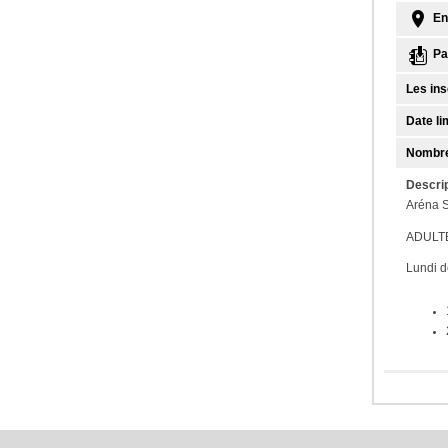
En
Par
Les ins
Date lim
Nombre
Descrip
Aréna S
ADULTE
Lundi 