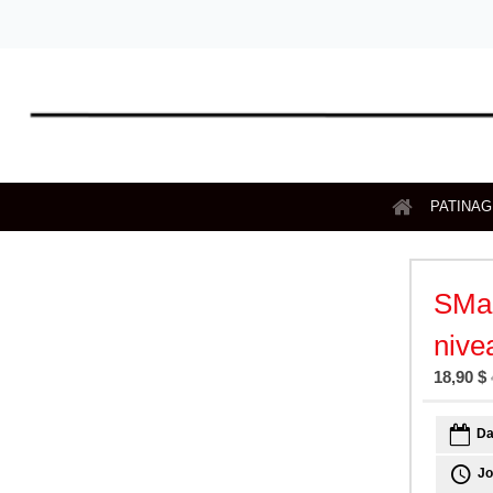
PATINA
SMa
nive
18,90 $
Da
Jo