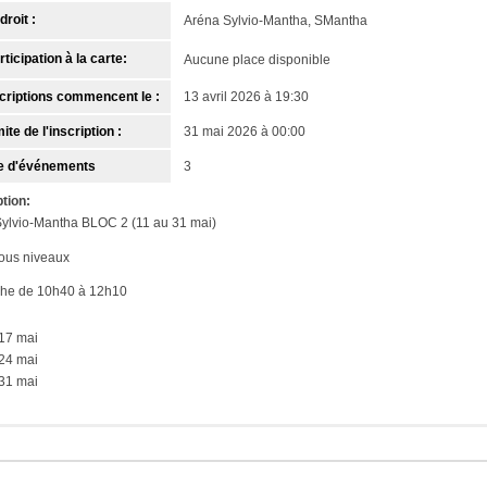
droit :
Aréna Sylvio-Mantha, SMantha
ticipation à la carte:
Aucune place disponible
criptions commencent le :
13 avril 2026 à 19:30
ite de l'inscription :
31 mai 2026 à 00:00
 d'événements
3
tion:
ylvio-Mantha BLOC 2 (11 au 31 mai)
ous niveaux
he de 10h40 à 12h10
17 mai
24 mai
31 mai