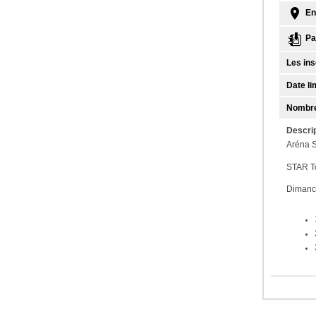
En
Par
Les ins
Date lim
Nombre
Descrip
Aréna S
STAR T
Dimanc