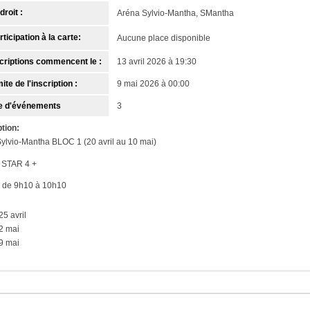
droit :
Aréna Sylvio-Mantha, SMantha
ticipation à la carte:
Aucune place disponible
criptions commencent le :
13 avril 2026 à 19:30
ite de l'inscription :
9 mai 2026 à 00:00
 d'événements
3
tion:
ylvio-Mantha BLOC 1 (20 avril au 10 mai)
 STAR 4 +
 de 9h10 à 10h10
25 avril
2 mai
9 mai