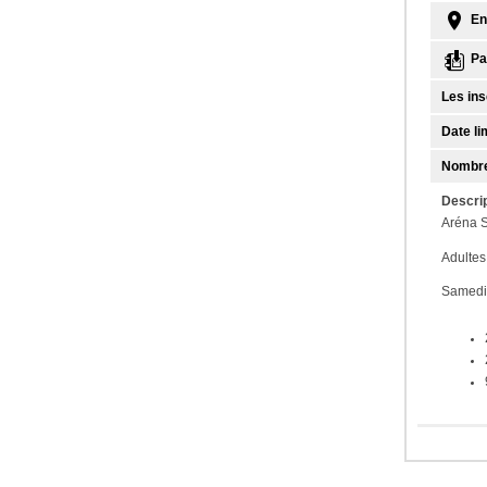
En
Par
Les ins
Date lim
Nombre
Descrip
Aréna S
Adultes
Samedi