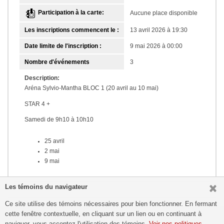
Participation à la carte:
Aucune place disponible
Les inscriptions commencent le :
13 avril 2026 à 19:30
Date limite de l'inscription :
9 mai 2026 à 00:00
Nombre d'événements
3
Description:
Aréna Sylvio-Mantha BLOC 1 (20 avril au 10 mai)
STAR 4 +
Samedi de 9h10 à 10h10
25 avril
2 mai
9 mai
Les témoins du navigateur
Ce site utilise des témoins nécessaires pour bien fonctionner. En fermant
cette fenêtre contextuelle, en cliquant sur un lien ou en continuant à
Patinage Montréal
naviguer, vous acceptez l'utilisation des témoins.
Voir nos politiques.