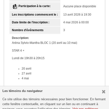
Participation à la carte:
Aucune place disponible
Les inscriptions commencent le :
13 avril 2026 à 19:30
Date limite de l'inscription :
4 mai 2026 à 00:00
Nombre d'événements
3
Description:
Aréna Sylvio-Mantha BLOC 1 (20 avril au 10 mai)
STAR 4 +
Lundi de 19h30 à 20h15
20 avril
27 avril
4 mai
Les témoins du navigateur
Ce site utilise des témoins nécessaires pour bien fonctionner. En fermant
cette fenêtre contextuelle, en cliquant sur un lien ou en continuant à
Patinage Montréal
naviguer, vous acceptez l'utilisation des témoins.
Voir nos politiques.